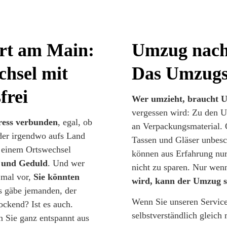
rt am Main:
Umzug nach
hsel mit
Das Umzugs
frei
Wer umzieht, braucht 
vergessen wird: Zu den 
tress verbunden
, egal, ob
an Verpackungsmaterial. O
der irgendwo aufs Land
Tassen und Gläser unbesc
i einem Ortswechsel
können aus Erfahrung nu
t und Geduld
. Und wer
nicht zu sparen. Nur we
 mal vor,
Sie könnten
wird, kann der Umzug s
s gäbe jemanden, der
Wenn Sie unseren Service
lockend? Ist es auch.
selbstverständlich gleich
n Sie ganz entspannt aus