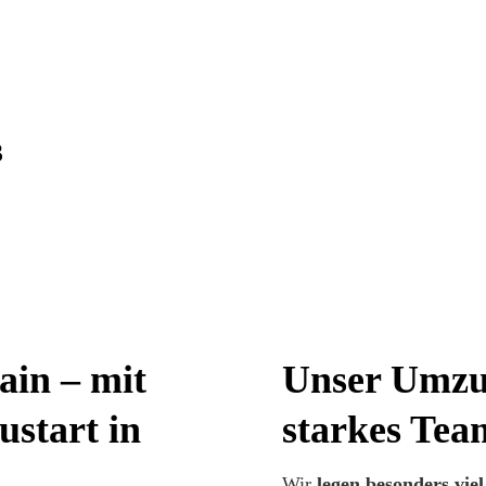
3
in – mit
Unser Umzu
ustart in
starkes Tea
Wir
legen besonders vie