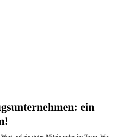
gsunternehmen: ein
m!
l Wert auf ein gutes Miteinander im Team
. Wir