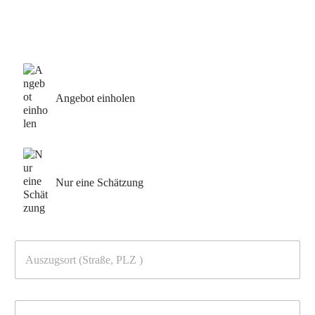
werden:
Angebot einholen
Nur eine Schätzung
A
u
s
z
u
E
g