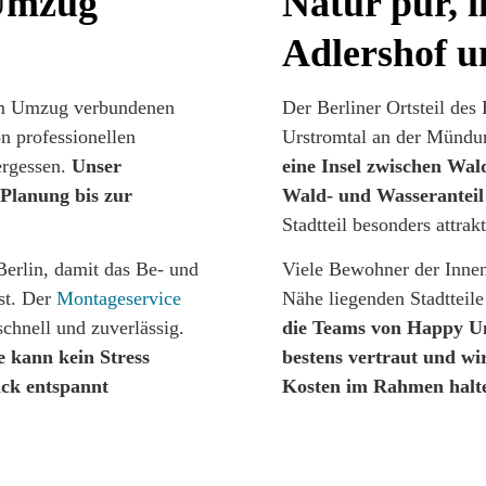
 Umzug
Natur pur, 
Adlershof u
nem Umzug verbundenen
Der Berliner Ortsteil des
n professionellen
Urstromtal an der Mündu
ergessen.
Unser
eine Insel zwischen Wal
 Planung bis zur
Wald- und Wasseranteil 
Stadtteil besonders attrakt
Berlin, damit das Be- und
Viele Bewohner der Innens
t. Der
Montageservice
Nähe liegenden Stadtteil
chnell und zuverlässig.
die Teams von Happy Um
 kann kein Stress
bestens vertraut und wi
ck entspannt
Kosten im Rahmen halt