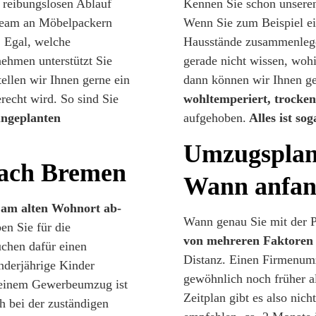
reibungslosen Ablauf
Kennen Sie schon unsere
Team an Möbelpackern
Wenn Sie zum Beispiel e
. Egal, welche
Hausstände zusammenlege
nehmen unterstützt Sie
gerade nicht wissen, woh
tellen wir Ihnen gerne ein
dann können wir Ihnen ger
echt wird. So sind Sie
wohltemperiert, trocke
ungeplanten
aufgehoben.
Alles ist sog
Umzugsplan
ach Bremen
Wann anfan
h
am alten Wohnort ab-
Wann genau Sie mit der 
en Sie für die
von mehreren Faktoren
uchen dafür einen
Distanz. Einen Firmenum
nderjährige Kinder
gewöhnlich noch früher a
 einem Gewerbeumzug ist
Zeitplan gibt es also nic
h bei der zuständigen